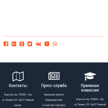
Контакты
Пресс-служба
Приемная
комиссия
Кыргызстан, 723500, г. Ош,
Нуралиева Зинагул
Кыргызстан, 723500, г. Ош,
ул. Ленина, 331, ОшГУ Главный
Абдырашитовна
ул. Ленина, 331, ОшГУ Главный
корпус
Е-mail: zinur11@mail.ru