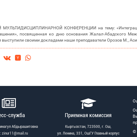
Й МУЛЬТИДИСЦИПЛИНАРНОЙ КОНФЕРЕНЦИИ на тему: «Интеграция
ешения», посвященная ко дню основания Жалал-Абадского Межд
и выступили своими докладами наши преподаватели Орозов М., Асил
О
О
есс-служба
Приемная комиссия
В
п
Зинагул Абдырашитовна
Кыргызстан, 723500, г. Ош,
©
: zinur11@mail.ru
ул. Ленина, 331, ОшГУ Главный корпус