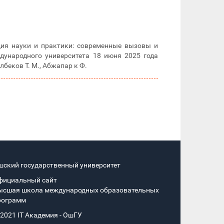
 науки и практики: современные вызовы и
ународного университета 18 июня 2025 года
беков Т. М., Абжапар к Ф.
шский государственный университет
фициальный сайт
ысшая школа международных образовательных
рограмм
 2021 IT Академия - OшГУ