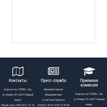
Контакты
Пресс-служба
Приемная
комиссия
Кыргызстан, 723500, г. Ош,
Нуралиева Зинагул
Кыргызстан, 723500, г. Ош,
ул. Ленина, 331, ОшГУ Главный
Абдырашитовна
ул. Ленина, 331, ОшГУ Главный
корпус
Е-mail: zinur11@mail.ru
корпус
Общий отдел: +996 3222 7-22-73,
0(3222) 2-04-87, 0770-37-94-98