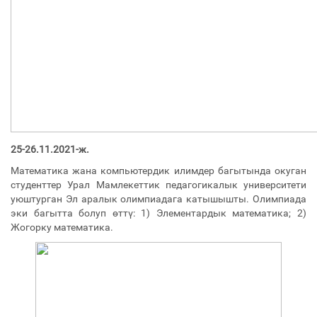
25-26.11.2021-ж.
Математика жана компьютердик илимдер багытында окуган
студенттер Урал Мамлекеттик педагогикалык университети
уюштурган Эл аралык олимпиадага катышышты. Олимпиада
эки багытта болуп өттү: 1) Элементардык математика; 2)
Жогорку математика.