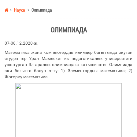
Наука
Олимпиада
ОЛИМПИАДА
07-08.12.2020-ж.
Математика жана компьютердик илимдер багытында окуган
студенттер Урал Мамлекеттик педагогикалык университети
уюштурган Эл аралык олимпиадага катышышты. Олимпиада
эки багытта болуп өттү: 1) Элементардык математика; 2)
Жогорку математика.