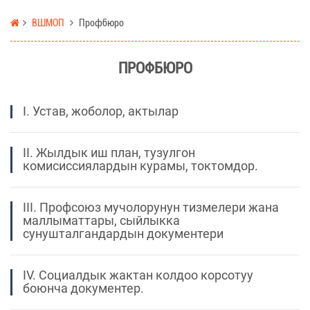
ВШМОП
Профбюро
ПРОФБЮРО
I. Устав, жоболор, актылар
II. Жылдык иш план, тузулгон
комисиссиялардын курамы, токтомдор.
III. Профсоюз мучолорунун тизмелери жана
маллыматтары, сыйлыкка
сунушталгандардын документери
IV. Социалдык жактан колдоо корсотуу
боюнча документер.