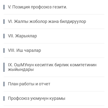
V. Позиция профсоюз гезити.
VI. Жалпы жоболор жана билдируулор
VII. Жарыялар
VIII. Иш чаралар
IX. ОшМУнун кесиптик бирлик комитетинин
жыйындары
План работы и отчет
Профсоюз уюмунун курамы