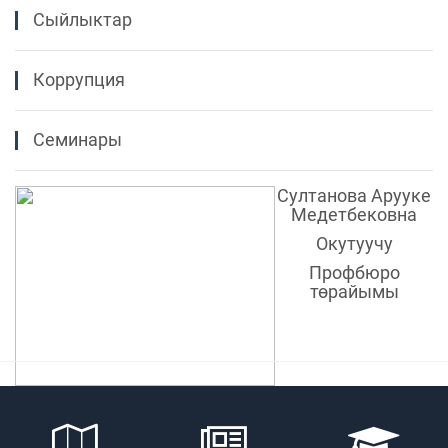
Сыйлыктар
Коррупция
Семинары
Султанова Арууке
Медетбековна
Окутуучу
Профбюро
төрайымы