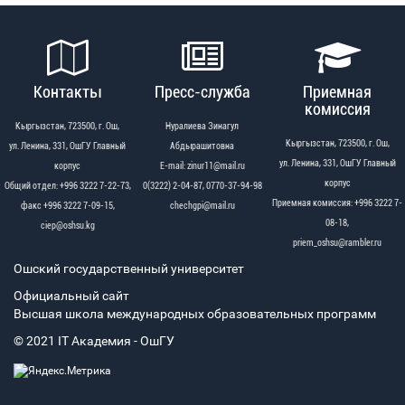
Контакты
Пресс-служба
Приемная
комиссия
Кыргызстан, 723500, г. Ош,
Нуралиева Зинагул
Кыргызстан, 723500, г. Ош,
ул. Ленина, 331, ОшГУ Главный
Абдырашитовна
ул. Ленина, 331, ОшГУ Главный
корпус
Е-mail: zinur11@mail.ru
корпус
Общий отдел: +996 3222 7-22-73,
0(3222) 2-04-87, 0770-37-94-98
Приемная комиссия: +996 3222 7-
факс +996 3222 7-09-15,
chechgpi@mail.ru
08-18,
ciep@oshsu.kg
priem_oshsu@rambler.ru
Ошский государственный университет
Официальный сайт
Высшая школа международных образовательных программ
© 2021 IT Академия - OшГУ