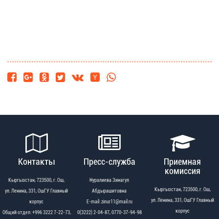
Контакты
Пресс-служба
Приемная
комиссия
Кыргызстан, 723500, г. Ош,
Нуралиева Зинагул
Кыргызстан, 723500, г. Ош,
ул. Ленина, 331, ОшГУ Главный
Абдырашитовна
ул. Ленина, 331, ОшГУ Главный
корпус
Е-mail: zinur11@mail.ru
корпус
Общий отдел: +996 3222 7-22-73,
0(3222) 2-04-87, 0770-37-94-98