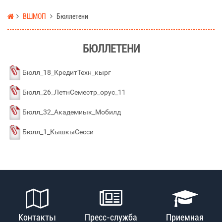
ВШМОП
Бюллетени
БЮЛЛЕТЕНИ
Бюлл_18_КредитТехн_кырг
Бюлл_26_ЛетнСеместр_орус_11
Бюлл_32_Академиык_Мобилд
Бюлл_1_КышкыСесси
Контакты
Пресс-служба
Приемная