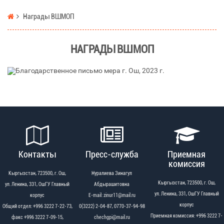
Награды ВШМОП
НАГРАДЫ ВШМОП
Благодарственное письмо мера г. Ош, 2023 г.
Контакты
Пресс-служба
Приемная
комиссия
Кыргызстан, 723500, г. Ош,
Нуралиева Зинагул
Кыргызстан, 723500, г. Ош,
ул. Ленина, 331, ОшГУ Главный
Абдырашитовна
ул. Ленина, 331, ОшГУ Главный
корпус
Е-mail: zinur11@mail.ru
корпус
Общий отдел: +996 3222 7-22-73,
0(3222) 2-04-87, 0770-37-94-98
Приемная комиссия: +996 3222 7-
факс +996 3222 7-09-15,
chechgpi@mail.ru