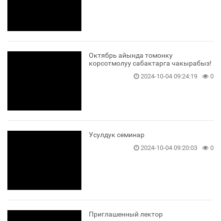
Октябрь айында томонку
корсотмолуу сабактарга чакырабыз!
2024-10-04 09:24:19
0
Усулдук семинар
2024-10-04 09:20:03
0
Приглашенный лектор