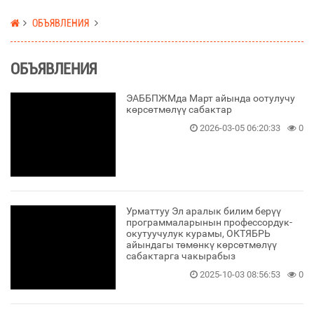
ОБЪЯВЛЕНИЯ
ОБЪЯВЛЕНИЯ
ЭАББПЖМда Март айында оотулучу
көрсөтмөлүү сабактар
2026-03-05 06:20:33
0
Урматтуу Эл аралык билим берүү
программаларынын профессордук-
окутуучулук курамы, ОКТЯБРЬ
айындагы төмөнкү көрсөтмөлүү
сабактарга чакырабыз
2025-10-03 08:56:53
0