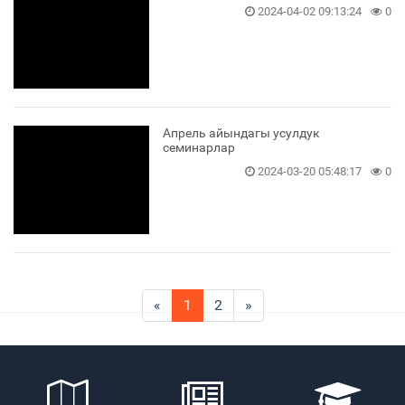
2024-04-02 09:13:24
0
Апрель айындагы усулдук
семинарлар
2024-03-20 05:48:17
0
«
1
2
»