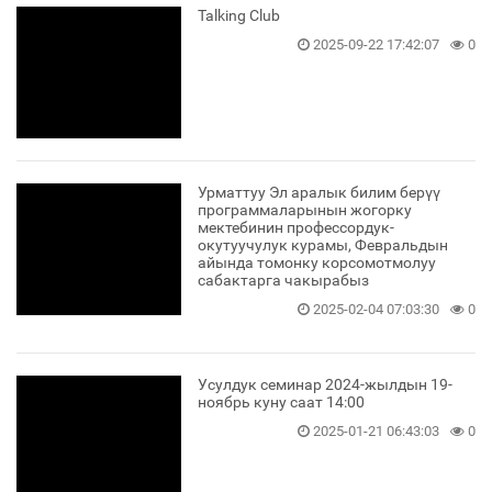
Talking Club
2025-09-22 17:42:07
0
Урматтуу Эл аралык билим берүү
программаларынын жогорку
мектебинин профессордук-
окутуучулук курамы, Февральдын
айында томонку корсомотмолуу
сабактарга чакырабыз
2025-02-04 07:03:30
0
Усулдук семинар 2024-жылдын 19-
ноябрь куну саат 14:00
2025-01-21 06:43:03
0