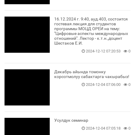
16.12.2024 г. 9:40, ауд.403, состоится
гостевая лекция для студентов
программы МОЦД ОРЕИ на тему:
"Цифровые аспекты международных
отношений". Лектор - к.т.н.,доцент
Шестаков Е.И.
2024-12-12 07:20:53
0
Декабрь айында томонку
корсотмолуу сабактарга чакырабыз!
2024-12-04 07:06:00
0
Усулдук семинар
2024-12-04 07:05:18
0